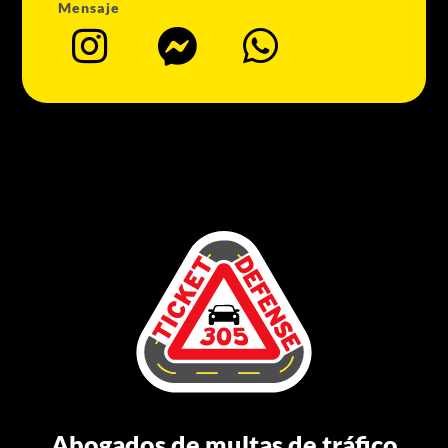
Mensaje



Abogados de multas de tráfico